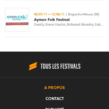
05/07/11
—
12/08/11
|
Bogny-Sur-Meuse (08)
Aymon Folk Festival
Damily
,
Simon Gautier
,
Mohamed Abozekry
,
Dakha Brakha
A PROPOS
CONTACT