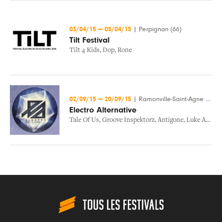
03/04/15
—
05/04/15
|
Perpignan (66)
Tilt Festival
Tilt 4 Kids
,
Dop
,
Rone
02/09/15
—
20/09/15
|
Ramonville-Saint-Agne (31)
Electro Alternative
Tale Of Us
,
Groove Inspektorz
,
Antigone
,
Luke Abbott