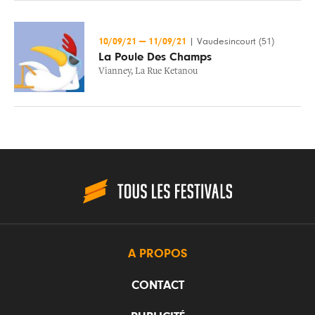
10/09/21
—
11/09/21
|
Vaudesincourt (51)
La Poule Des Champs
Vianney
,
La Rue Ketanou
A PROPOS
CONTACT