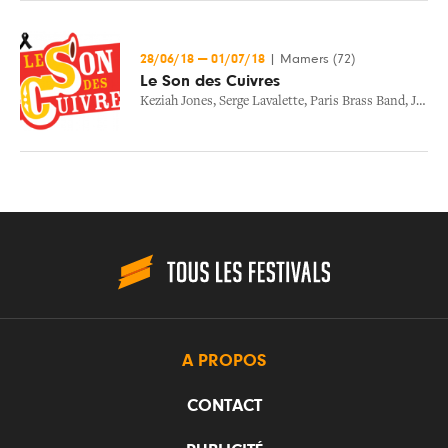
28/06/18
—
01/07/18
|
Mamers (72)
Le Son des Cuivres
Keziah Jones
,
Serge Lavalette
,
Paris Brass Band
,
Journal Intime
A PROPOS
CONTACT