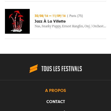
30/08/16
—
11/09/16
|
Paris (75)
Jazz À La Villette
Nas
,
Snarky Puppy
,
Ernest Ranglin
,
Onj / Orchestre National De Jazz
A PROPOS
CONTACT