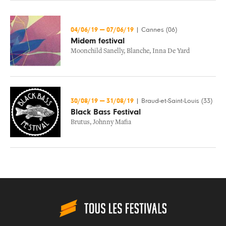
04/06/19
—
07/06/19
|
Cannes (06)
Midem festival
Moonchild Sanelly
,
Blanche
,
Inna De Yard
30/08/19
—
31/08/19
|
Braud-et-Saint-Louis (33)
Black Bass Festival
Brutus
,
Johnny Mafia