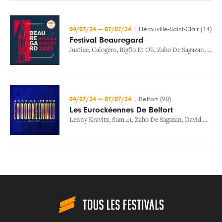
04/07/24
—
07/07/24
|
Hérouville-Saint-Clair (14)
Festival Beauregard
Justice
,
Calogero
,
Bigflo Et Oli
,
Zaho De Sagazan
,
Davi
04/07/24
—
07/07/24
|
Belfort (90)
Les Eurockéennes De Belfort
Lenny Kravitz
,
Sum 41
,
Zaho De Sagazan
,
David Guetta