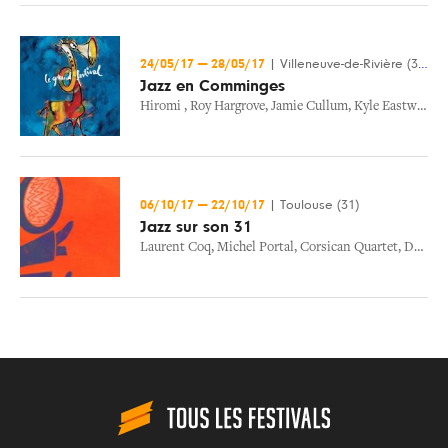
24/05/17
—
28/05/17
|
Villeneuve-de-Rivière (31)
Jazz en Comminges
Hiromi
,
Roy Hargrove
,
Jamie Cullum
,
Kyle Eastwood
06/10/17
—
22/10/17
|
Toulouse (31)
Jazz sur son 31
Laurent Coq
,
Michel Portal
,
Corsican Quartet
,
Duo Relingo