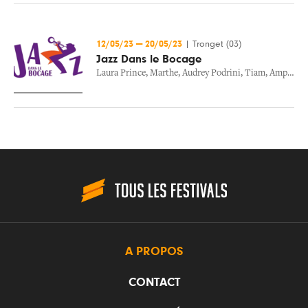
12/05/23
—
20/05/23
|
Tronget (03)
Jazz Dans le Bocage
Laura Prince
,
Marthe
,
Audrey Podrini
,
Tiam
,
Amphitryon
A PROPOS
CONTACT