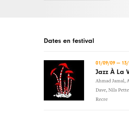
Dates en festival
01/09/09
—
13
Jazz À La V
Ahmad Jamal
,
A
Dave
,
Nils Pett
Recre