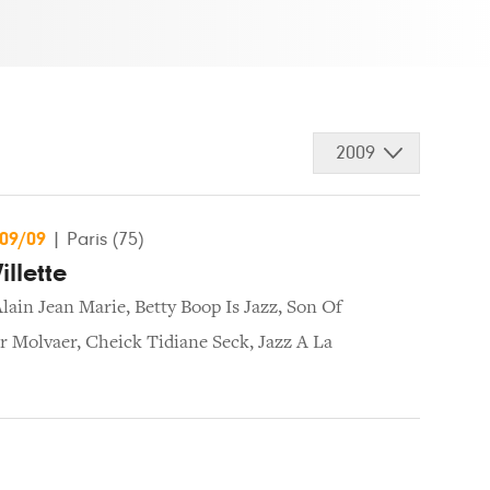
2009
/09/09
|
Paris (75)
illette
lain Jean Marie
,
Betty Boop Is Jazz
,
Son Of
er Molvaer
,
Cheick Tidiane Seck
,
Jazz A La