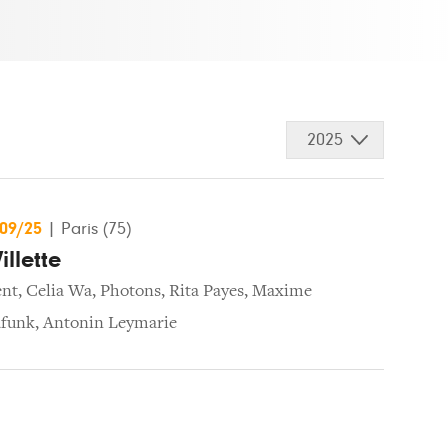
2025
/09/25
|
Paris (75)
illette
ent
,
Celia Wa
,
Photons
,
Rita Payes
,
Maxime
funk
,
Antonin Leymarie