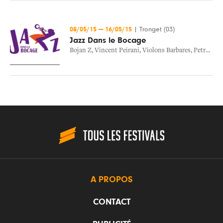
08/05/15
—
16/05/15
|
Tronget (03)
Jazz Dans le Bocage
Bojan Z
,
Vincent Peirani
,
Violons Barbares
,
Petra Magoni & Ferruccio Spinetti
A PROPOS
CONTACT