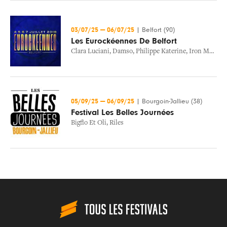
03/07/25
—
06/07/25
|
Belfort (90)
Les Eurockéennes De Belfort
Clara Luciani
,
Damso
,
Philippe Katerine
,
Iron Maiden
05/09/25
—
06/09/25
|
Bourgoin-Jallieu (38)
Festival Les Belles Journées
Bigflo Et Oli
,
Riles