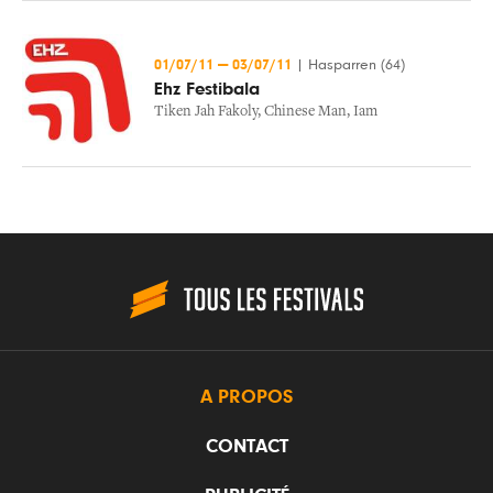
01/07/11
—
03/07/11
|
Hasparren (64)
Ehz Festibala
Tiken Jah Fakoly
,
Chinese Man
,
Iam
A PROPOS
CONTACT