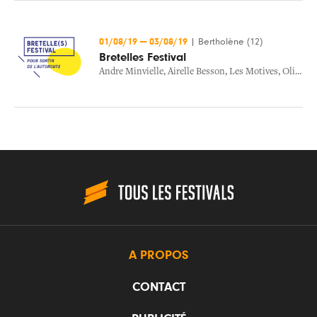
01/08/19
—
03/08/19
|
Bertholène (12)
Bretelles Festival
Andre Minvielle
,
Airelle Besson
,
Les Motives
,
Olivia Ruiz
A PROPOS
CONTACT