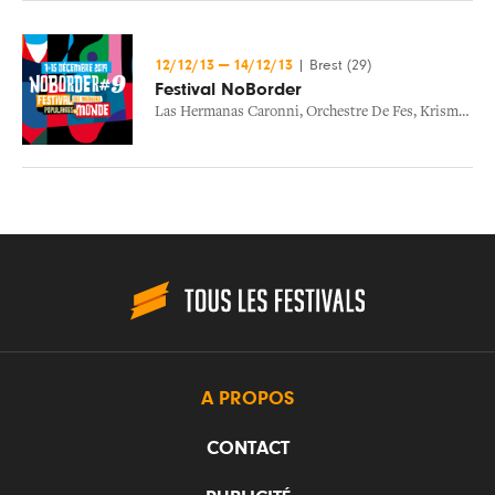
12/12/13
—
14/12/13
|
Brest (29)
Festival NoBorder
Las Hermanas Caronni
,
Orchestre De Fes
,
Krismenn & Alem
A PROPOS
CONTACT