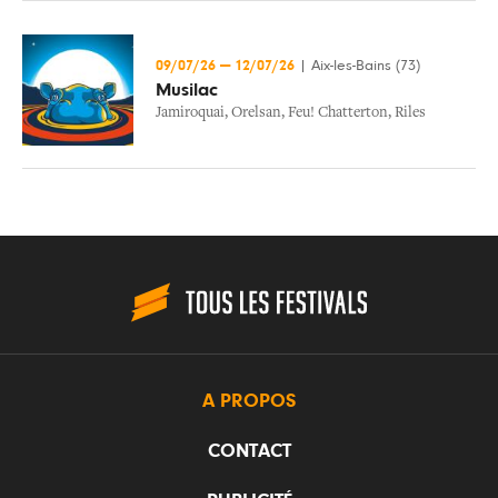
09/07/26
—
12/07/26
|
Aix-les-Bains (73)
Musilac
Jamiroquai
,
Orelsan
,
Feu! Chatterton
,
Riles
A PROPOS
CONTACT