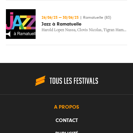
26/06/23
—
30/06/23
|
Ramatuelle (83)
Jazz à Ramatuelle
Harold Lopez Nussa
,
Clovis Nicolas
,
Tigran Hamasyan
A PROPOS
CONTACT