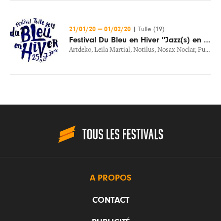
21/01/20
—
01/02/20
|
Tulle (19)
Festival Du Bleu en Hiver "Jazz(s) en Tête"
Artdeko
,
Leila Martial
,
Notilus
,
Nosax Noclar
,
Pulcinella
A PROPOS
CONTACT