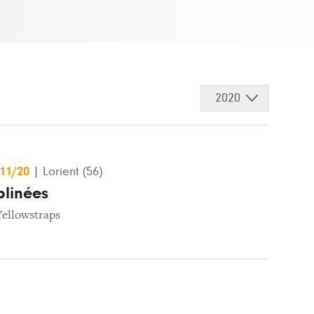
2020
/11/20
|
Lorient (56)
plinées
Yellowstraps