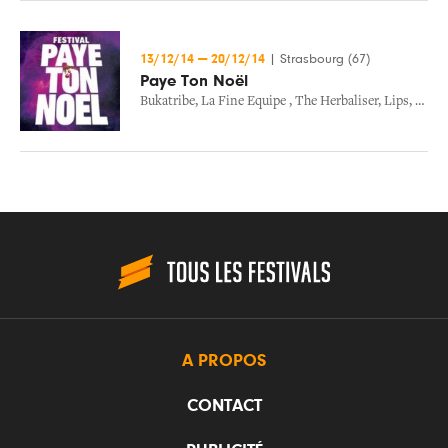
13/12/14
—
20/12/14
|
Strasbourg (67)
Paye Ton Noël
Bukatribe
,
La Fine Equipe
,
The Herbaliser
,
Lips
,
The M
A PROPOS
CONTACT