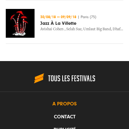
30/08/18
—
09/09/18
|
Paris (75)
Jazz À La Villette
Avishai Cohen
,
Selah Sue
,
Umlaut Big Band
,
Dhafer Youssef
A PROPOS
CONTACT