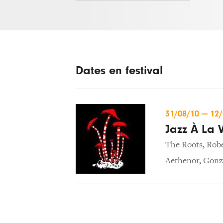
Dates en festival
31/08/10
—
12
Jazz À La V
The Roots
,
Robe
Aethenor
,
Gonz