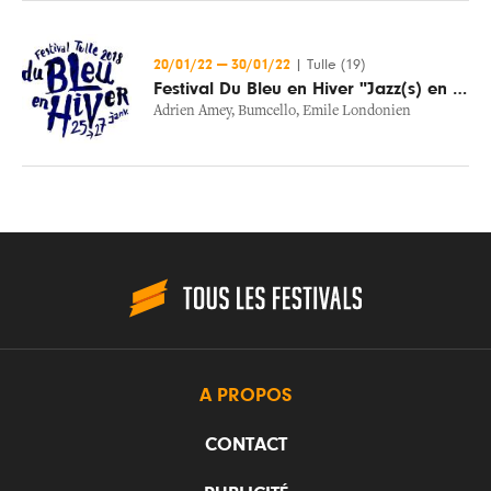
20/01/22
—
30/01/22
|
Tulle (19)
Festival Du Bleu en Hiver "Jazz(s) en Tête"
Adrien Amey
,
Bumcello
,
Emile Londonien
A PROPOS
CONTACT