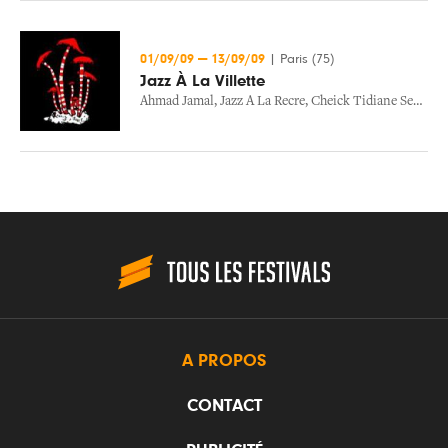
01/09/09
—
13/09/09
|
Paris (75)
Jazz À La Villette
Ahmad Jamal
,
Jazz A La Recre
,
Cheick Tidiane Seck
,
Ni
A PROPOS
CONTACT