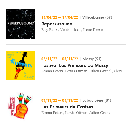
15/04/22
—
17/04/22
|
Villeurbanne (69)
Reperkusound
Biga Ranx
,
L'entourloop
,
Irene Dresel
02/11/22
—
05/11/22
|
Massy (91)
Festival Les Primeurs de Massy
Emma Peters
,
Lewis Ofman
,
Julien Granel
,
Alexia Gredy
03/11/22
—
05/11/22
|
Laboulbène (81)
Les Primeurs de Castres
Emma Peters
,
Lewis Ofman
,
Julien Granel