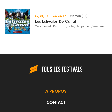
30/06/17
—
23/08/17
|
Vierzon (18)
Les Estivales Du Canal
Yves Jamait
,
Katerine
,
Volo
,
Happy Jazz
,
Sinsemilia
,
F
A PROPOS
CONTACT