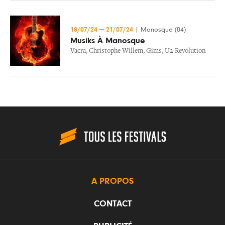
18/07/24
—
21/07/24
|
Manosque (04)
Musiks À Manosque
Vacra
,
Christophe Willem
,
Gims
,
U2 Revolution
A PROPOS
CONTACT