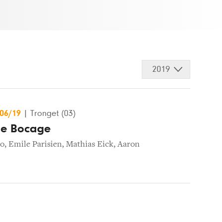
2019
/06/19
|
Tronget (03)
le Bocage
no
,
Emile Parisien
,
Mathias Eick
,
Aaron