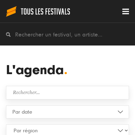
L'agenda
.
Août
2026
Lun
Mar
Mer
Jeu
Ven
Sam
Dim