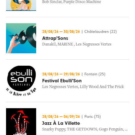
Bob Sinclar
,
Purple Disco Machine
28/08/26
—
30/08/26
|
Châtelaudren (22)
Attrap'Sons
Danakil
,
MARINE
,
Les Negresses Vertes
28/08/26
—
29/08/26
|
Fontain (25)
Festival Ebulli'Son
Les Negresses Vertes
,
Lilly Wood And The Prick
28/08/26
—
06/09/26
|
Paris (75)
Jazz À La Villette
Snarky Puppy
,
THE GETDOWN
,
Gogo Penguin
,
Emile