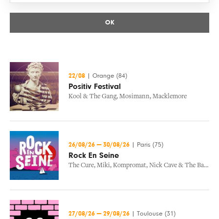
27
28
29
30
31
1
2
3
4
5
6
7
8
9
10
11
12
13
14
15
16
17
18
19
20
21
22
23
24
25
26
27
28
29
30
22/08
|
Orange (84)
31
1
2
3
4
5
6
Positiv Festival
Kool & The Gang
,
Mosimann
,
Macklemore
Close
26/08/26
—
30/08/26
|
Paris (75)
Rock En Seine
The Cure
,
Miki
,
Kompromat
,
Nick Cave & The Bad Seeds
27/08/26
—
29/08/26
|
Toulouse (31)