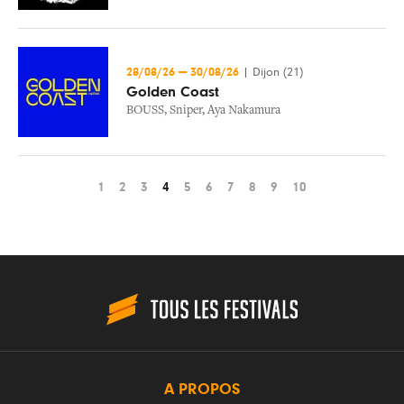
28/08/26
—
30/08/26
|
Dijon (21)
Golden Coast
BOUSS
,
Sniper
,
Aya Nakamura
1
2
3
4
5
6
7
8
9
10
A PROPOS